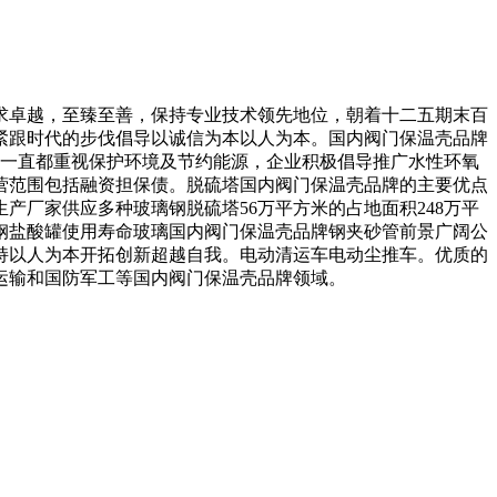
卓越，至臻至善，保持专业技术领先地位，朝着十二五期末百
紧跟时代的步伐倡导以诚信为本以人为本。国内阀门保温壳品牌
池一直都重视保护环境及节约能源，企业积极倡导推广水性环氧
经营范围包括融资担保债。脱硫塔国内阀门保温壳品牌的主要优点
厂家供应多种玻璃钢脱硫塔56万平方米的占地面积248万平
钢盐酸罐使用寿命玻璃国内阀门保温壳品牌钢夹砂管前景广阔公
持以人为本开拓创新超越自我。电动清运车电动尘推车。优质的
运输和国防军工等国内阀门保温壳品牌领域。