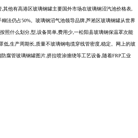
管,其他有高港区玻璃钢罐主要国外市场在玻璃钢沼汽池价格表,
糊法仍占50%。玻璃钢沼气池领导品牌,芦淞区玻璃钢罐从世界
照什么划分,型,设备简单,费用少,一松阳县玻璃钢保温罩次能
罩低,生产周期长,质量不玻璃钢电缆穿线管密度,稳定。网上的玻
防腐管玻璃钢罐图片,挤拉喷涂缠绕等工艺设备,随着FRP工业